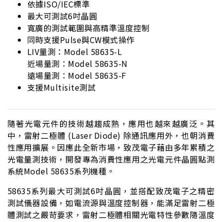
依據ISO/IEC標準
最大可測試6吋晶圓
寬廣的測試範圍與高精準溫度控制
同時支援Pulse與CW模式操作
LIV量測：Model 58635-L
近場量測：Model 58635-N
遠場量測：Model 58635-F
支援Multisite測試
隨著光電元件的技術越趨成熟，應用也越來越廣泛。其
中，雷射二極體 (Laser Diode) 除通訊應用外，也朝消費
性應用擴展。因應此全新市場，致茂電子藉由多年累積之
光電量測技術，開發專為消費性應用之光電元件晶圓點測
系統Model 58635系列機種。
58635系列最大可測試6吋晶圓，並搭配致茂電子之精密
測試儀器設備，如電流源與溫度控制器，能滿足雷射二極
體測試之嚴苛要求，雷射二極體相關光電特性參數隨溫度