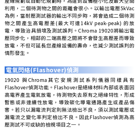
產線規劃或自動化規劃時，為達到設備極小化及最大空間
利用，二個待測物之間的距離會很小。以輸出電壓5kVac
為例，當耐壓測試器的輸出不同步時，將會造成二個待測
物之間產生高電壓差(最大可達14kV peak-peak) 的放
電，導致治具損壞及測試誤判。Chroma 19020將輸出電
壓同步化，相鄰的二端高壓之間將不會發生高壓差而導致
放電，不但可延長您產線設備的壽命，也減少測試誤判的
情形發生。
電氣閃絡(Flashover)偵測
19020 與Chroma其它安規測試系列儀器同樣具有
Flashover偵測功能。Flashover是絕緣材料內部或表面因
高電界產生電氣放電，待測物失去原有之絕緣特性，形成
暫態或非連續性放電，導致碳化導電通路產生或產品傷
害。若只以漏電流判定則無法檢出不良，須以測試電壓或
漏電流之變化率判定檢出不良。因此Flashover偵測為高
壓測試不可或缺的檢視項目之一。