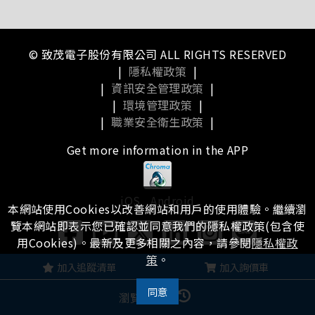
© 致茂電子股份有限公司 ALL RIGHTS RESERVED
|
隱私權政策
|
|
資訊安全管理政策
|
|
環境管理政策
|
|
職業安全衛生政策
|
Get more information in the APP
iOS
Android
本網站使用Cookies以改善網站和用戶的使用體驗。繼續瀏
覽本網站即表示您已確認並同意我們的隱私權政策(包含使
用Cookies)。最新及更多相關之內容，請參閱
隱私權政
策
。
瀏覽本站有任何問題，
歡迎留下您的建議
加入追蹤清單
加入詢價車
同意
瀏覽記錄