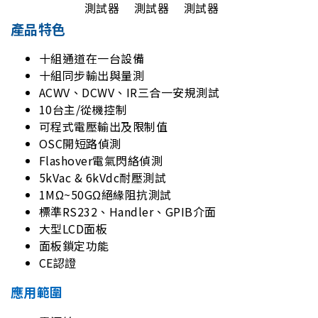
產品特色
十組通道在一台設備
十組同步輸出與量測
ACWV、DCWV、IR三合一安規測試
10台主/從機控制
可程式電壓輸出及限制值
OSC開短路偵測
Flashover電氣閃絡偵測
5kVac & 6kVdc耐壓測試
1MΩ~50GΩ絕緣阻抗測試
標準RS232、Handler、GPIB介面
大型LCD面板
面板鎖定功能
CE認證
應用範圍