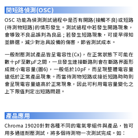
開短路偵測(OSC)
OSC 功能為偵測測試過程中是否有開路(接觸不良)或短路
(待測物短路)的情形發生。測試過程中若發生開路現象，
會導致不良品誤判為良品 ; 若發生短路現象，可提早得知
並篩選，減少對治具設備的傷害，節省測試成本。
一般耐壓測試產品皆呈電容性(Cx)，在正常狀態下可能在
數十pF至數μF之間，一旦發生連接斷路則會在斷路界面形
成微小電容量(圖6)，一般低於10pF，而呈現整體電容量
遠低於正常產品現象。而當待測物短路或接近短路時時則
會呈現電容量遠高於正常現象，因此可利用電容量變化之
上下限值判定出短路問題。
產品應用
Chroma 19020針對各種不同的電氣零組件與產品，皆可
用多通道耐壓測試，將多個待測物一次測試完成。如：