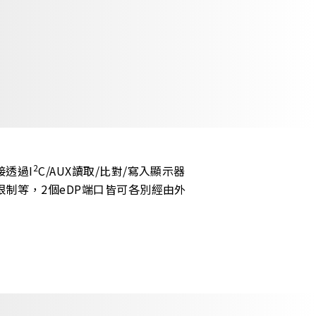
2
直接透過I
C/AUX讀取/比對/寫入顯示器
制等，2個eDP端口皆可各別經由外