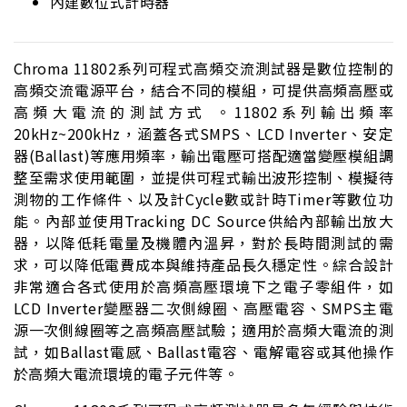
內建數位式計時器
Chroma 11802系列可程式高頻交流測試器是數位控制的
高頻交流電源平台，結合不同的模組，可提供高頻高壓或
高頻大電流的測試方式 。11802系列輸出頻率
20kHz~200kHz，涵蓋各式SMPS、LCD Inverter、安定
器(Ballast)等應用頻率，輸出電壓可搭配適當變壓模組調
整至需求使用範圍，並提供可程式輸出波形控制、模擬待
測物的工作條件、以及計Cycle數或計時Timer等數位功
能。內部並使用Tracking DC Source供給內部輸出放大
器，以降低耗電量及機體內溫昇，對於長時間測試的需
求，可以降低電費成本與維持產品長久穩定性。綜合設計
非常適合各式使用於高頻高壓環境下之電子零組件，如
LCD Inverter變壓器二次側線圈、高壓電容、SMPS主電
源一次側線圈等之高頻高壓試驗；適用於高頻大電流的測
試，如Ballast電感、Ballast電容、電解電容或其他操作
於高頻大電流環境的電子元件等。