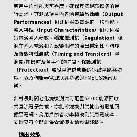
應用中的性能與可靠度，確保其滿足高標準的運
行需求。其測試項目內容涵蓋
輸出效能（Output
Performances）
檢測伺服器電源的一般性能、
輸入特性（Input Characteristics）
檢測伺服
器電源輸入參數、
穩定度測試（Regulation）
檢
測在輸入電源和負載變化時的輸出穩定性、
時序
及暫態特性測試（Timing and Transient）
量
測開/關機時及各事件的時間、
保護測試
（Protection）
觸發電源供應器的保護電路與功
能、以及伺服器電源狀態參數的PMBUS通訊測
試。
針對長時間老化燒機測試可配置63700能源回收
式直流電子負載，亦能將燒機測試輸出的電能回
饋至電網，為用戶節省功率轉換測試用電成本，
同時又符合節能淨零減碳永續經營趨勢。
輸出效能