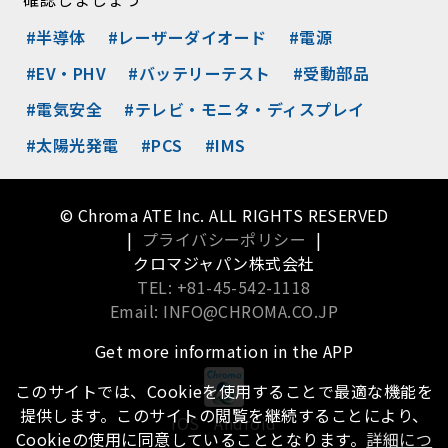
#半導体
#レーザーダイオード
#電源
#EV・PHV
#バッテリーテスト
#受動部品
#電気安全
#テレビ・モニタ・ディスプレイ
#太陽光発電
#PCS
#IMS
© Chroma ATE Inc. ALL RIGHTS RESERVED
|
プライバシーポリシー
|
クロマジャパン株式会社
TEL: +81-45-542-1118
Email: INFO@CHROMA.CO.JP
Get more information in the APP
このサイトでは、Cookieを使用することで最適な機能を
提供します。このサイトの閲覧を継続することにより、
iOS
Android
Cookieの使用に同意していることとなります。
詳細につ