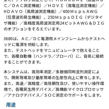
Ｃ／ＤＡＣ測定機能）／ＨＤＶＩ（高電圧測定機能）／
HＤＡＶＯ（高周波測定機能）／400ＭｓｐｓＡＷＧ
（任意波形発生機能）、250ＭｓｐｓＤＩＧ（デジタイ
ザ機能）／高精度高周波測定用24ビットＡＷＧ＆ＤＩＧ
のオプションをそろえています。
3680は、ＡＣ／ＤＣ電源用メインフレームからテストヘ
ッドに電源を供給します。
また、テストヘッドをマニュピュレータで抱えること
で、各種自動機（ハンドラ／プローバ）に、容易に接続
することができます。
本システムは、高効率測定／多数個同時並列測定によ
り、開発現場及び量産現場の生産性向上に寄与します。
また、高速／高精度／高信頼性及び、使いやすい操作環
境で、各種民生用デバイス／高機能マイクロプロセッサ
／アナログデバイス／ＳＯＣ測定のサポートをします。
用途