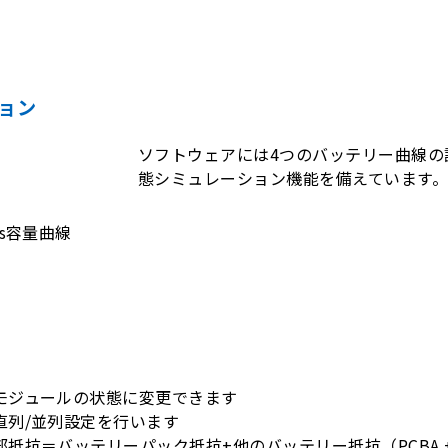
ョン
ソフトウェアには4つのバッテリー曲線の
態シミュレーション機能を備えています
s容量曲線
モジュールの状態に変更できます
直列/並列設定を行います
抵抗＝バッテリーパック抵抗+他のバッテリー抵抗（PCBA 