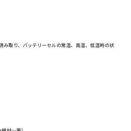
読み取り、バッテリーセルの常温、高温、低温時の状
。
+線材…等）