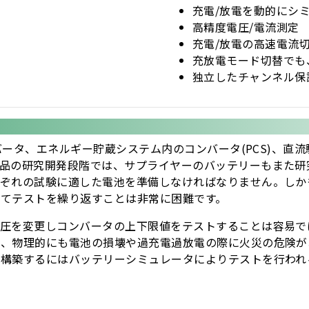
充電/放電を動的にシ
高精度電圧/電流測定
充電/放電の高速電流
充放電モード切替でも
独立したチャンネル保
ンバータ、エネルギー貯蔵システム内のコンバータ(PCS)、
製品の研究開発段階では、サプライヤーのバッテリーもまた研
れぞれの試験に適した電池を準備しなければなりません。しか
てテストを繰り返すことは非常に困難です。
電圧を変更しコンバータの上下限値をテストすることは容易で
く、物理的にも電池の損壊や過充電過放電の際に火災の危険が
を構築するにはバッテリーシミュレータによりテストを行われ