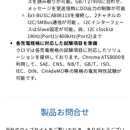
スを読み取りが可能。GB/T27930に合わせ、
メッセージを受送信時にDO出力の制御が可能
Ext-BUSにA806110を接続し、2チャネルの
I2C/SMBus通信が可能 。
I2C
インターフェー
スはSlave設定が可能。尚、I2C clockは
1MHz(Port1)/400kHz(Port2)まで
各充電規格に対応した試験項目を準備
クロマは各充電規格の試験項目に対応したソリュ
ーションを提供しております。Chroma ATS8000を
利用して、SAE、CNS、NB/T、GB/T、ISO、
IEC、DIN、CHAdeMO等の規格の電気特性試験が
可能です。
製品お問合せ
当社のウェブサイトをご覧いただき、ありがとうござい