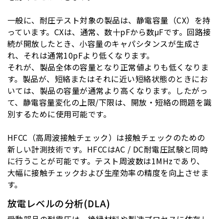
一般に、耐圧テスト対象の製品は、静電容量（
CX
）を持
っています。
CX
は、通常、数十
pF
から数
μF
です。回路接
続が開放したとき、小容量のキャパシタンス
が生成さ
れ、それは通常
10pF
より低くなります。
それが、製品全体の容量となり正常値よりも低くなりま
す。製品が、短絡またはそれに近い短絡状態のときにお
いては、製品の容量が通常より高くなります。したがっ
て、静電容量変化の上限
/
下限は、開放・短絡の問題を識
別するために使用可能です。
HFCC
（高周波接触チェック）は接触チェックのための
新しい計測技術です。
HFCC
は
AC / DC
耐電圧試験と同時
に行うことが可能です。テスト周波数は
1MHz
であり、
大幅に接触チェックおよび生産効率の精度を向上させま
す。
放電レベルの分析(DLA)
受動部品の耐電圧は、絶縁材料や製造プロセスに依存し