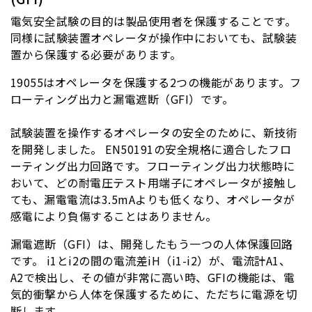
電気安全試験の目的は製品使用者を保護することです。
同様に試験装置オペレータが操作中においても、試験装
置から保護する必要があります。
19055
はオペレータを保護する
2
つの
機能があります。フ
ローティング出力と漏電遮断（
GFI
）です。
試験装置を操作するオペレータの安全のために、新技術
を開発しました。
EN50191
の安全規格に適合したフロ
ーティング出力回路です。フローティング出力状態時に
おいて、どの耐電圧テスト用端子にオペレータが接触し
ても、漏電電流は
3.5mA
よりも低くなり、オペレータが
感電により負傷することはありません。
漏電遮断（
GFI
）は、開発したもう一つの人体保護回路
です。
i1
と
i2
の間の電流差
iH
（
i1-i2
）が、電流計
A1
、
A2
で検
出し、その値が非常に高い時、
GFI
の機能は、電
気的衝撃から人体を保護するために、ただちに電源を切
断します。