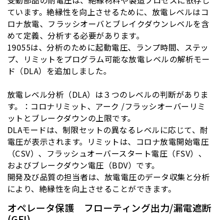
ています。絶縁性を向上させるために、放電レベルはコ
ロナ放電、フラッシオーバとブレイクダウンレベルを含
めて定義、分析する必要があります。
19055
は、分析のために起動電圧、ランプ時間、ステッ
プ、リミットをプログラム可能な放電レベルの解析モー
ド（
DLA
）を追加しました。
放電レベル分析（
DLA
）は３つのレベルの判断がありま
す。：コロナリミット、アーク
/
フラッシオーバーリミ
ットとブレークダウンの上限です。
DLA
モードは、制限セットの異なるレベルに応じて、耐
電圧が表示されます。リミットは、コロナ放電開始電圧
（
CSV
）、フラッシュオーバースタート電圧（
FSV
）、
およびブレークダウン電圧（
BDV
）です。
開発及び品質の担当者は、放電電圧のデータ収集と分析
により、絶縁性を向上させることができます。
オペレータ保護 フローティング出力/漏電遮断
(GFI)