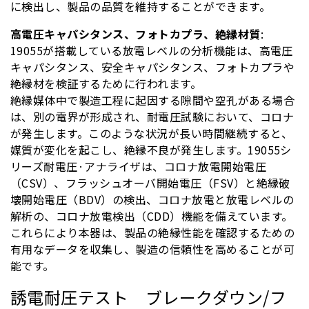
に検出し、製品の品質を維持することができます。
高電圧キャパシタンス、フォトカプラ、絶縁材質
:
19055が搭載している放電レベルの分析機能は、高電圧
キャパシタンス、安全キャパシタンス、フォトカプラや
絶縁材を検証するために行われます。
絶縁媒体中で製造工程に起因する隙間や空孔がある場合
は、別の電界が形成され、耐電圧試験において、コロナ
が発生します。このような状況が長い時間継続すると、
媒質が変化を起こし、絶縁不良が発生します。19055シ
リーズ耐電圧·アナライザは、コロナ放電開始電圧
（CSV）、フラッシュオーバ開始電圧（FSV）と絶縁破
壊開始電圧（BDV）の検出、コロナ放電と放電レベルの
解析の、コロナ放電検出（CDD）機能を備えています。
これらにより本器は、製品の絶縁性能を確認するための
有用なデータを収集し、製造の信頼性を高めることが可
能です。
誘電耐圧テスト ブレークダウン/フ