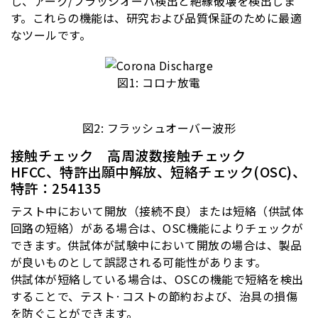
し、アーク/フラッシオーバ検出と絶縁破壊を検出しま
す。これらの機能は、研究および品質保証のために最適
なツールです。
図1: コロナ放電
図2: フラッシュオーバー波形
接触チェック 高周波数接触チェック
HFCC、特許出願中解放、短絡チェック(OSC)、
特許：254135
テスト中において開放（接続不良）または短絡（供試体
回路の短絡）がある場合は、
OSC
機能によりチェックが
できます。供試体が試験中において開放の場合は、製品
が良いものとして誤認される可能性があります。
供試体が短絡している場合は、
OSC
の機能で短絡を検出
することで、テスト
·
コストの節約および、治具の損傷
を防ぐことができます。