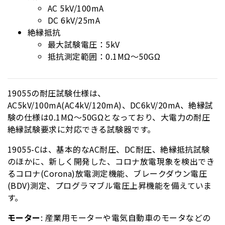
AC 5kV/100mA
DC 6kV/25mA
絶縁抵抗
最大試験電圧：5kV
抵抗測定範囲：0.1MΩ～50GΩ
19055の耐圧試験仕様は、
AC5kV/100mA(AC4kV/120mA)、DC6kV/20mA、絶縁試
験の仕様は0.1MΩ～50GΩとなっており、大電力の耐圧
絶縁試験要求に対応できる試験器です。
19055-Cは、基本的なAC耐圧、DC耐圧、絶縁抵抗試験
のほかに、新しく開発した、コロナ放電現象を検出でき
るコロナ(Corona)放電測定機能、ブレークダウン電圧
(BDV)測定、プログラマブル電圧上昇機能を備えていま
す。
モーター
: 産業用モーターや電気自動車のモータなどの