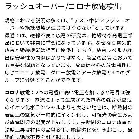
ラッシュオーバー/コロナ放電検出
規格における説明の多くは、“テスト中にフラッシュオ
ーバーや絶縁破壊が生じてはならない”としています。
最近では、絶縁不良と放電の研究は、絶縁材や高電圧部
品において非常に重要になっています。なぜなら電気的
放電と絶縁機能は相互に関係しており、放電レベルの検
出は安全性の問題ばかりではなく、製品の品質において
も重要な問題となっています。放電は材料の放電特性に
応じてコロナ放電、グロー放電とアーク放電と3つのグ
ループに分類することができます。
コロナ放電
：2つの電極に高い電圧を加えると電界は強
くなります。電流によって生成された電界の強さが空気
のイオン化ポテンシャルよりも大きい場合は、断熱材の
表面上の空気が一時的にイオン化し、可視光の発生およ
び放電周辺の温度が上昇します。長時間のコロナ放電と
温度上昇は材料の品質変化、絶縁劣化を引き起こし、最
終的に絶縁不良を引き起こします。