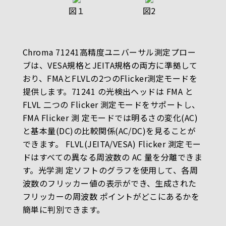
図１
図2
Chroma 71241高精度ユニバーサル測定プロー
ブは、VESA規格とJEITA規格の両方に準拠して
おり、FMAとFLVLの2つのFlicker測定モードを
提供します。71241 の光検出ヘッドは FMA と
FLVL 二つの Flicker 測定モードをサポートし、
FMA Flicker 測 定モードでは明るさの変化(AC)
と基本量(DC)の比較関係(AC/DC)を見ることが
できます。 FLVL(JEITA/VESA) Flicker 測定モー
ドはすべての異なる周波数の AC 量を分離できま
す。光学測 定ソフトのグラフを使用して、各周
波数のフリッカー値の表示ができ、生成された
フリッカーの周波数 ポイントがどこにあるかを
簡単に判別できます。