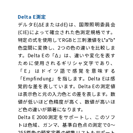
Delta E測定
デルタE(ΔEまたはdE)は、国際照明委員会
(CIE)によって確立された色測定規格です。
特定の式を使用してRGBと三刺激値をL*a*b*
色空間に変換し、2つの色の違いを比較しま
す。Delta Eの「Δ」は、違いや変化を表す
ために使用されるギリシャ文字であり、
「E」はドイツ語で感覚を意味する
「Empfindung」を指します。Delta Eは感
覚的な差を表しています。Delta Eの測定値
は表示色と元の入力色との差を表します。数
値が低いほど色精度が高く、数値が高いほ
ど色の違いが顕著になります。
Delta E 2000測定をサポートし、このソフ
トは色域、ガンマ、基準白色点の測定で0〜
255原色の顧客定義の編集リストもサポート