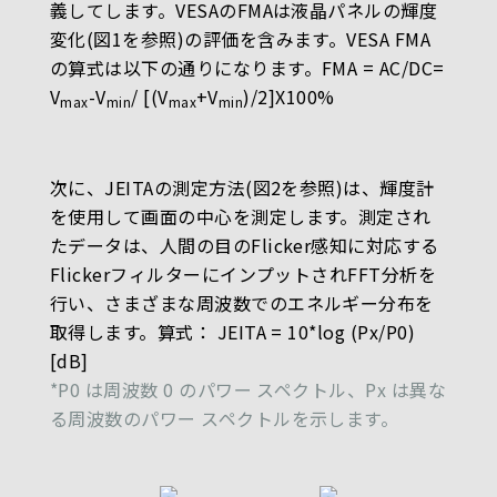
義してします。VESAのFMAは液晶パネルの輝度
変化(図1を参照)の評価を含みます。VESA FMA
の算式は以下の通りになります。FMA = AC/DC=
V
-V
/ [(V
+V
)/2]X100%
max
min
max
min
次に、JEITAの測定方法(図2を参照)は、輝度計
を使用して画面の中心を測定します。測定され
たデータは、人間の目のFlicker感知に対応する
FlickerフィルターにインプットされFFT分析を
行い、さまざまな周波数でのエネルギー分布を
取得します。算式： JEITA = 10*log (Px/P0)
[dB]
*P0 は周波数 0 のパワー スペクトル、Px は異な
る周波数のパワー スペクトルを示します。