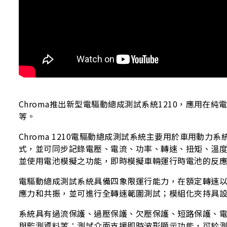
Chroma推出新型電驅動總成測試系統1210，應用
等。
Chroma 1210電驅動總成測試系統主要用於車用
式，並可同步記錄電壓、電流、功率、轉速、扭矩、溫度等物
並使用電池模擬之功能，即時模擬車輛運行時電池的反
電驅動總成測試系統具備四象限運行能力，在額定轉速以
應力和共振，並可進行全轉速範圍測試；模組化夾持具
系統具有過流保護、過壓保護、欠壓保護、短路保護、電源缺相
與監測資料等；測試介面支援即時波形顯示功能，可於測