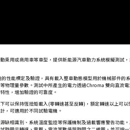
在純電動乘用或商用車等車型，提供新能源汽車動力系統模擬測
動力系統的性能標定及驗證，具有載入整車動態模型用於機械部件
理量參數。測試中所產生的電力透過Chroma 雙向直流電源1
應特性，增加驗證的可靠度。
下可以保持恆扭矩載入(零轉速甚至反轉)，額定轉速以上可
設計，可適用於不同試驗電機。
識別、系統溫度監控等保護機制及過載響應警告功能。其E-Pro
試時顯示轉速、電壓、電流等數值與時間之二維圖，並可按一定的