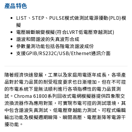
產品特色
LIST、STEP、PULSE模式做測試電源擾動(PLD)模
擬
電壓瞬斷瞬變模擬(符合LVRT低電壓穿越測試)
諧波和間諧波的失真波形合成
參數量測功能包括各階電流諧波成份
支援GPIB/RS232C/USB/Ethernet通訊介面
隨著經濟快速發展，工業以及家庭用電逐年成長，各項產
品對於電力品質的耐受程度要求也日漸增加，但在不可控
的市電系統下是無法順利進行各項指標性的電力品質測
試。Chroma 61800系列回收式電網模擬器提供四象限交
流換流器作為應用對策，可實現市電可控的測試環境，其
中包含諧波失真測試、低電壓穿越能力測試、可程式編輯
輸出功能及模擬週期瞬降、瞬間高壓、電壓漸降等電源干
擾功能。