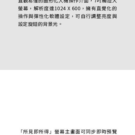
直觀易懂的圖形化人機操作介面，7吋觸控大
螢幕，解析度達1024 X 600，擁有直覺化的
操作與彈性化軟體設定，可自行調整亮度與
設定旋鈕的背景光。
「所見即所得」螢幕主畫面可同步即時預覽