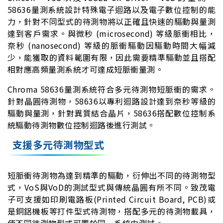
58636量測系統設計特殊電子迴路以及電子數位控制的能
力，針對不同型式的待測物將以正確且快速的驅動與量測
達到客戶需求。與微秒 (microsecond) 等級脈衝相比，
奈秒 (nanosecond) 等級的脈衝驅動因驅動時間大幅減
少，能獲取的資料範圍有限，因此需要精準驅動並且搭配
相對應高頻量測系統才可達成短脈衝量測。
Chroma 58636量測系統符合多元待測物短脈衝的需求。
針對晶圓待測物，58636以專利迴路設計達到奈秒等級的
驅動與量測，針對異質結合晶片，58636搭配數位控制系
統驅動待測物數位控制迴路後進行測試。
支援多元待測物型式
短脈衝待測物為達到精準的驅動，衍伸出不同的待測物型
式，VoS與VoD的測試型式與傳統晶圓有所不同。致茂電
子可支援如印刷電路板(Printed Circuit Board, PCB)或
是銅鋁機板等打件型式待測物，搭配多元的待測物載具，
使不同待測物型式可置於同一系統中測試。