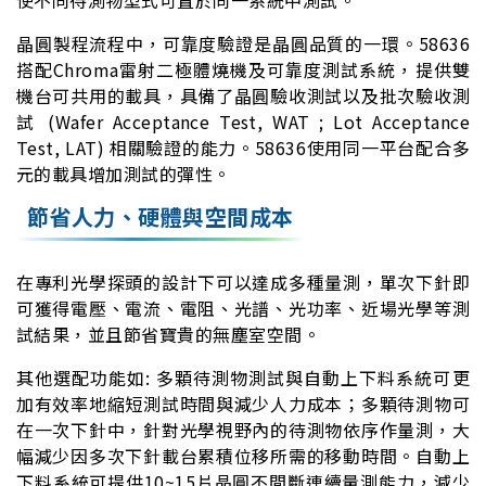
晶圓製程流程中，可靠度驗證是晶圓品質的一環。58636
搭配Chroma雷射二極體燒機及可靠度測試系統，提供雙
機台可共用的載具，具備了晶圓驗收測試以及批次驗收測
試 (Wafer Acceptance Test, WAT ; Lot Acceptance
Test, LAT) 相關驗證的能力。58636使用同一平台配合多
元的載具增加測試的彈性。
節省人力、硬體與空間成本
在專利光學探頭的設計下可以達成多種量測，單次下針即
可獲得電壓、電流、電阻、光譜、光功率、近場光學等測
試結果，並且節省寶貴的無塵室空間。
其他選配功能如: 多顆待測物測試與自動上下料系統可更
加有效率地縮短測試時間與減少人力成本；多顆待測物可
在一次下針中，針對光學視野內的待測物依序作量測，大
幅減少因多次下針載台累積位移所需的移動時間。自動上
下料系統可提供10~15片晶圓不間斷連續量測能力，減少