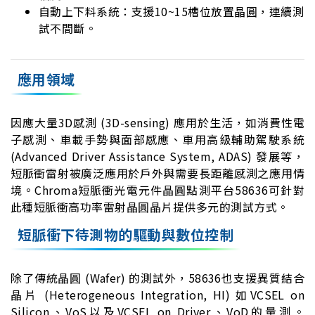
自動上下料系統：支援10~15槽位放置晶圓，連續測
試不間斷。
應用領域
因應大量3D感測 (3D-sensing) 應用於生活，如消費性電
子感測、車載手勢與面部感應、車用高級輔助駕駛系統
(Advanced Driver Assistance System, ADAS) 發展等，
短脈衝雷射被廣泛應用於戶外與需要長距離感測之應用情
境。Chroma短脈衝光電元件晶圓點測平台58636可針對
此種短脈衝高功率雷射晶圓晶片提供多元的測試方式。
短脈衝下待測物的驅動與數位控制
除了傳統晶圓 (Wafer) 的測試外，58636也支援異質結合
晶片 (Heterogeneous Integration, HI) 如VCSEL on
Silicon、VoS以及VCSEL on Driver、VoD的量測。