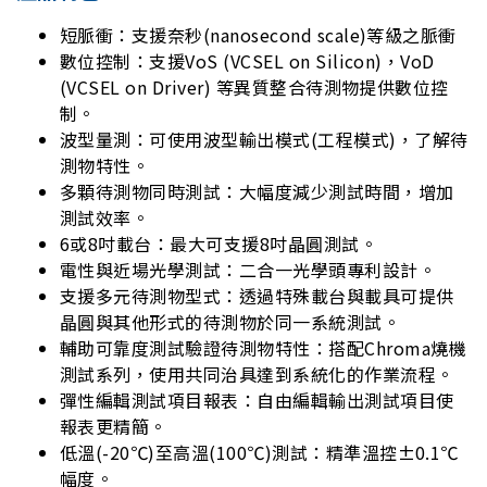
短脈衝：支援奈秒(nanosecond scale)等級之脈衝
數位控制：支援VoS (VCSEL on Silicon)，VoD
(VCSEL on Driver) 等異質整合待測物提供數位控
制。
波型量測：可使用波型輸出模式(工程模式)，了解待
測物特性。
多顆待測物同時測試：大幅度減少測試時間，增加
測試效率。
6或8吋載台：最大可支援8吋晶圓測試。
電性與近場光學測試：二合一光學頭專利設計。
支援多元待測物型式：透過特殊載台與載具可提供
晶圓與其他形式的待測物於同一系統測試。
輔助可靠度測試驗證待測物特性：搭配Chroma燒機
測試系列，使用共同治具達到系統化的作業流程。
彈性編輯測試項目報表：自由編輯輸出測試項目使
報表更精簡。
低溫(-20℃)至高溫(100℃)測試：精準溫控±0.1℃
幅度。