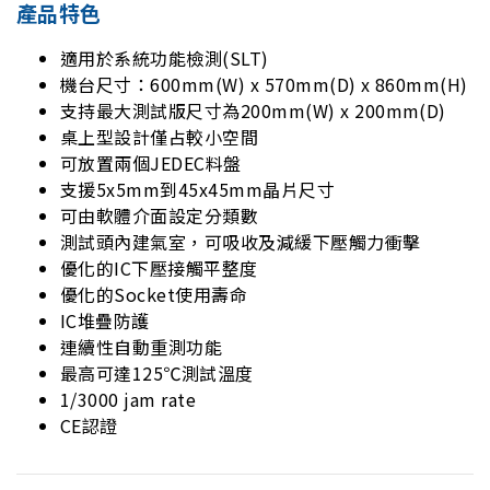
產品特色
適用於系統功能檢測(SLT)
機台尺寸：600mm(W) x 570mm(D) x 860mm(H)
支持最大測試版尺寸為200mm(W) x 200mm(D)
桌上型設計僅占較小空間
可放置兩個JEDEC料盤
支援5x5mm到45x45mm晶片尺寸
可由軟體介面設定分類數
測試頭內建氣室，可吸收及減緩下壓觸力衝擊
優化的IC下壓接觸平整度
優化的Socket使用壽命
IC堆疊防護
連續性自動重測功能
最高可達125℃測試溫度
1/3000 jam rate
CE認證