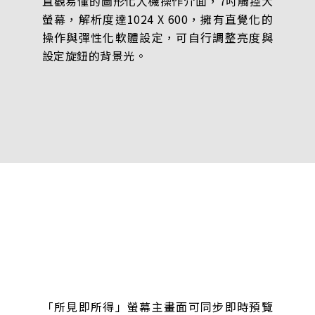
直觀易懂的圖形化人機操作介面，7吋觸控大
螢幕，解析度達1024 X 600，擁有直覺化的
操作與彈性化軟體設定，可自行調整亮度與
設定旋鈕的背景光。
「所見即所得」螢幕主畫面可同步即時預覽