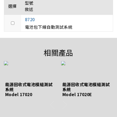
型號
選擇
敘述
8720
電池包下線自動測試系統
相關產品
能源回收式電池模組測試
能源回收式電池模組測試
系統
系統
Model 17020
Model 17020E