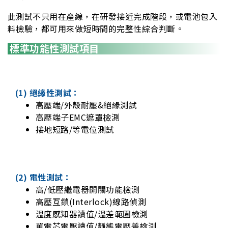
此測試不只用在產線，在研發接近完成階段，或電池包入
料檢驗，都可用來做短時間的完整性綜合判斷。
標準功能性測試項目
(1) 絕緣性測試：
高壓端/外殼耐壓&絕緣測試
高壓端子EMC遮罩檢測
接地短路/等電位測試
(2) 電性測試：
高/低壓繼電器開關功能檢測
高壓互鎖(Interlock)線路偵測
溫度感知器讀值/溫差範圍檢測
單電芯電壓讀值/靜態電壓差檢測