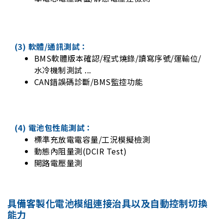
(3) 軟體/通訊測試：
BMS軟體版本確認/程式燒錄/讀寫序號/運輸位/
水冷機制測試 ...
CAN錯誤碼診斷/BMS監控功能
(4) 電池包性能測試：
標準充放電電容量/工況模擬檢測
動態內阻量測(DCIR Test)
開路電壓量測
具備客製化電池模組連接治具以及自動控制切換
能力