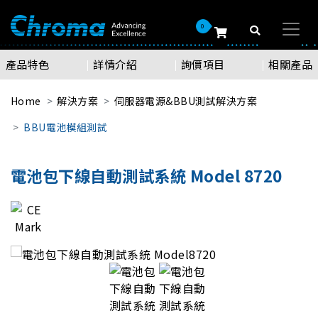
0
產品特色
詳情介紹
詢價項目
相關產品
Home
解決方案
伺服器電源&BBU測試解決方案
BBU電池模組測試
電池包下線自動測試系統 Model 8720