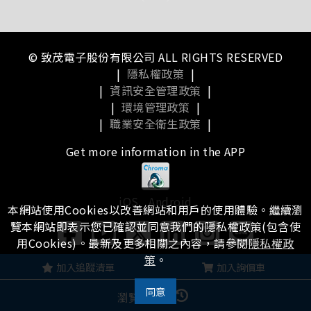
© 致茂電子股份有限公司 ALL RIGHTS RESERVED
|
隱私權政策
|
|
資訊安全管理政策
|
|
環境管理政策
|
|
職業安全衛生政策
|
Get more information in the APP
iOS
Android
本網站使用Cookies以改善網站和用戶的使用體驗。繼續瀏
覽本網站即表示您已確認並同意我們的隱私權政策(包含使
用Cookies)。最新及更多相關之內容，請參閱
隱私權政
策
。
瀏覽本站有任何問題，
歡迎留下您的建議
加入追蹤清單
加入詢價車
同意
瀏覽記錄