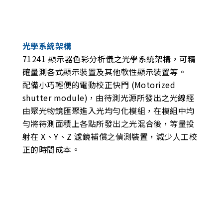
光學系統架構
71241 顯示器色彩分析儀之光學系統架構，可精
確量測各式顯示裝置及其他軟性顯示裝置等。
配備小巧輕便的電動校正快門 (Motorized
shutter module)，由待測光源所發出之光線經
由聚光物鏡匯聚進入光均勻化模組，在模組中均
勻將待測面積上各點所發出之光混合後，等量投
射在 X、Y、Z 濾鏡補償之偵測裝置，減少人工校
正的時間成本。