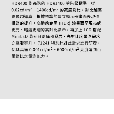
HDR400 到高階的 HDR1400 等階級標準，從
2
2
0.02cd/m
~ 1400cd/m
的亮度對比，對比越高
影像越逼真。根據標準的建立顯示器畫面表現也
相對的提升。高動態範圍 (HDR) 讓畫面呈現亮處
更亮、暗處更暗的高對比顯示，再加上 LCD 搭配
MiniLED 背光日漸蓬勃發展，高對比度量測需求
亦逐漸攀升， 71241 特別針對此需求進行研發，
2
2
使其具備 0.001cd/m
~ 6000cd/m
亮度達到百
萬對比之量測能力。