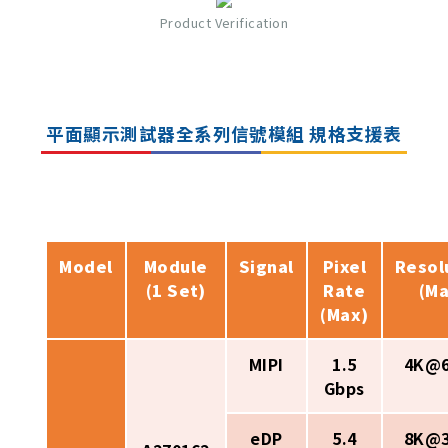
Product Verification
平面顯示測試器全系列信號模組 規格支援表
Model
Module
Signal
Pixel
Resol
(1 Set)
Rate
(Ma
(Max)
MIPI
1.5
4K@
Gbps
eDP
5.4
8K@