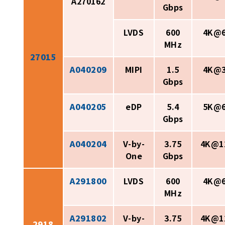
A270162
Gbps
LVDS
600
4K@
MHz
27015
A040209
MIPI
1.5
4K@
Gbps
A040205
eDP
5.4
5K@
Gbps
A040204
V-by-
3.75
4K@1
One
Gbps
A291800
LVDS
600
4K@
MHz
A291802
V-by-
3.75
4K@1
2918