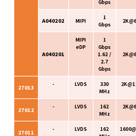
Gbps
1
A040202
MIPI
2K@
Gbps
MIPI
1
eDP
Gbps
A040201
1.62 /
2K@
2.7
Gbps
-
LVDS
330
2K@1
27013
MHz
-
LVDS
162
2K@
27012
MHz
-
LVDS
162
1600
27011
MHz