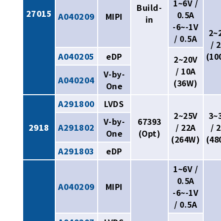
1~6V /
Build-
27015
0.5A
A040209
MIPI
in
-6~-1V
2~
/ 0.5A
/ 
A040205
eDP
(10
2~20V
/ 10A
V-by-
A040204
(36W)
One
A291800
LVDS
2~25V
3~
V-by-
67393
2918
A291802
/ 22A
/ 
One
(Opt)
(264W)
(48
A291803
eDP
1~6V /
0.5A
A040209
MIPI
-6~-1V
/ 0.5A