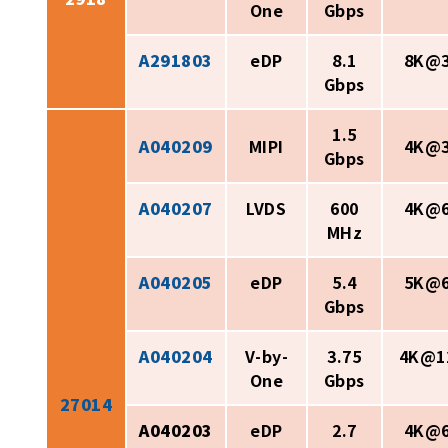
One
Gbps
A291803
eDP
8.1
8K@
Gbps
1.5
A040209
MIPI
4K@
Gbps
A040207
LVDS
600
4K@
MHz
A040205
eDP
5.4
5K@
Gbps
A040204
V-by-
3.75
4K@1
One
Gbps
27014
A040203
eDP
2.7
4K@