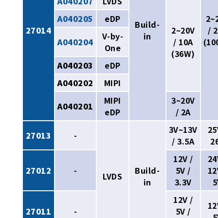
A040207
LVDS
A040205
eDP
2~
Build-
27014
2~20V
/ 
V-by-
in
A040204
/ 10A
(10
One
(36W)
A040203
eDP
A040202
MIPI
MIPI
3~20V
A040201
eDP
/ 2A
3V~13V
25
27013
-
/ 3.5A
2
12V /
24
27012
-
Build-
5V /
12
LVDS
in
3.3V
5
12V /
12
27011
-
5V /
5