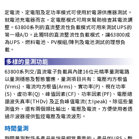
定電流、定電阻及定功率模式可使用於電源供應器測試。
就電池充電器而言，定電壓模式可用來幫助檢查其電流調
整。63800系列的直流整流性負載模式可用來測試UPS的
第一級A/D。此獨特的直流整流性負載模式，讓63800成
為UPS、燃料電池、PV模組/陣列及電池測試的理想負
載。
多樣的量測功能
63800系列交/直流電子負載具內建16位元精準量測電路
以量測穩態及暫態響應，量測項目共有：電壓均方根值
(Vrms)、電流均方根值(Arms)、實功率(P)、視在功率
(S)、虛功率(Q)、峰值因素(CF)、功率因素(PF)、電壓總
諧波失真率(THDv) 及正負峰值電流(±Ipeak)。除這些量
測值外，還有兩個類比輸出，電壓及電流，方便使用者透
過示波器提供監控電壓及電流波形。
時間量測
時間量測對許多產品來說是相當重要的，產品如UPS、斷