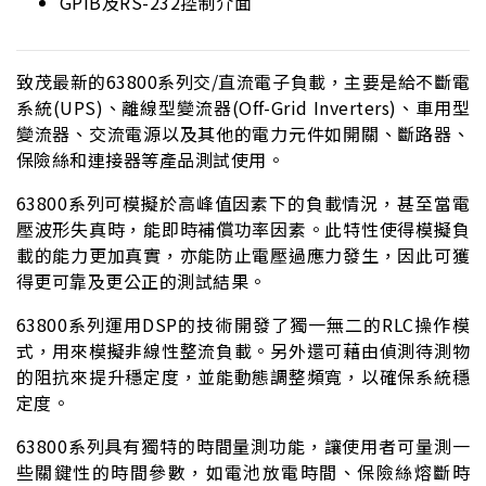
GPIB及RS-232控制介面
致茂最新的63800系列交/直流電子負載，主要是給不斷電
系統(UPS)、離線型變流器(Off-Grid Inverters)、車用型
變流器、交流電源以及其他的電力元件如開關、斷路器、
保險絲和連接器等產品測試使用。
63800系列可模擬於高峰值因素下的負載情況，甚至當電
壓波形失真時，能即時補償功率因素。此特性使得模擬負
載的能力更加真實，亦能防止電壓過應力發生，因此可獲
得更可靠及更公正的測試結果。
63800系列運用DSP的技術開發了獨一無二的RLC操作模
式，用來模擬非線性整流負載。另外還可藉由偵測待測物
的阻抗來提升穩定度，並能動態調整頻寬，以確保系統穩
定度。
63800系列具有獨特的時間量測功能，讓使用者可量測一
些關鍵性的時間參數，如電池放電時間、保險絲熔斷時