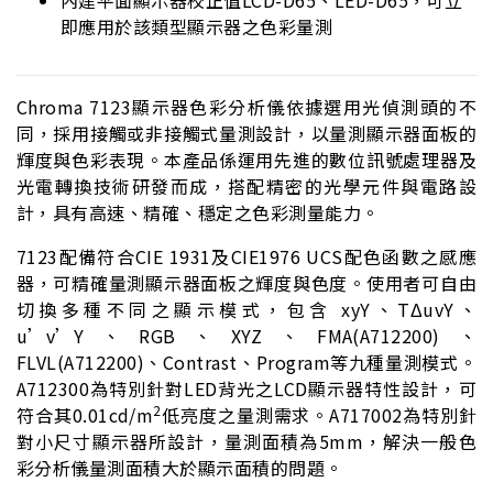
內建平面顯示器校正值LCD-D65、LED-D65，可立
即應用於該類型顯示器之色彩量測
Chroma 7123顯示器色彩分析儀依據選用光偵測頭的不
同，採用接觸或非接觸式量測設計，以量測顯示器面板的
輝度與色彩表現。本產品係運用先進的數位訊號處理器及
光電轉換技術研發而成，搭配精密的光學元件與電路設
計，具有高速、精確、穩定之色彩測量能力。
7123配備符合CIE 1931及CIE1976 UCS配色函數之感應
器，可精確量測顯示器面板之輝度與色度。使用者可自由
切換多種不同之顯示模式，包含 xyY、TΔuvY、
u’v’Y、RGB、XYZ、FMA(A712200)、
FLVL(A712200)、Contrast、Program等九種量測模式。
A712300為特別針對LED背光之LCD顯示器特性設計，可
2
符合其0.01cd/m
低亮度之量測需求。A717002為特別針
對小尺寸顯示器所設計，量測面積為5mm，解決一般色
彩分析儀量測面積大於顯示面積的問題。