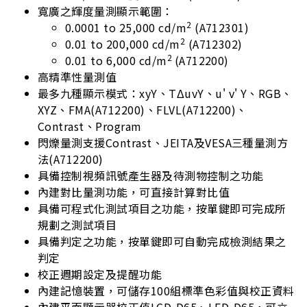
寬廣之輝度量測顯示範圍：
2
0.0001 to 25,000 cd/m
(A712301)
2
0.01 to 200,000 cd/m
(A712302)
2
0.01 to 6,000 cd/m
(A712200)
高精準性量測值
最多九種顯示模式：xyY、TΔuvY、u' v' Y、RGB、
XYZ、FMA(A712200)、FLVL(A712200)、
Contrast、Program
閃爍量測支援Contrast、JEITA及VESA三種量測方
法(A712200)
具備控制視頻訊號產生器及待測物控制之功能
內建對比量測功能，可直接計算對比值
具備可程式化測試項目之功能，按單鍵即可完成所
規劃之測試項目
具備判定之功能，按單鍵即可自動完成檢測結果之
判定
校正週期設定及提醒功能
內建記憶裝置，可儲存100組標準色彩值與校正資料