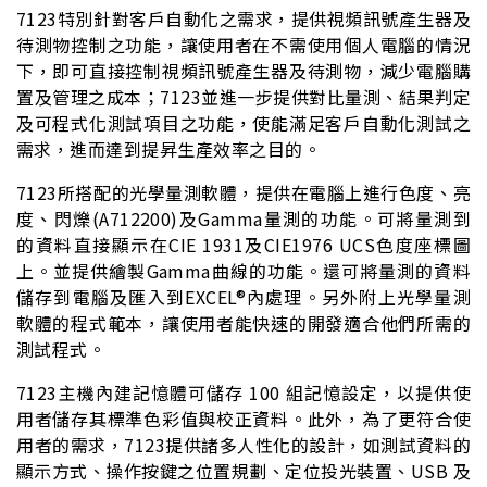
7123特別針對客戶自動化之需求，提供視頻訊號產生器及
待測物控制之功能，讓使用者在不需使用個人電腦的情況
下，即可直接控制視頻訊號產生器及待測物，減少電腦購
置及管理之成本；7123並進一步提供對比量測、結果判定
及可程式化測試項目之功能，使能滿足客戶自動化測試之
需求，進而達到提昇生產效率之目的。
7123所搭配的光學量測軟體，提供在電腦上進行色度、亮
度、閃爍(A712200)及Gamma量測的功能。可將量測到
的資料直接顯示在CIE 1931及CIE1976 UCS色度座標圖
上。並提供繪製Gamma曲線的功能。還可將量測的資料
儲存到電腦及匯入到EXCEL®內處理。另外附上光學量測
軟體的程式範本，讓使用者能快速的開發適合他們所需的
測試程式。
7123主機內建記憶體可儲存 100 組記憶設定，以提供使
用者儲存其標準色彩值與校正資料。此外，為了更符合使
用者的需求，7123提供諸多人性化的設計，如測試資料的
顯示方式、操作按鍵之位置規劃、定位投光裝置、USB 及