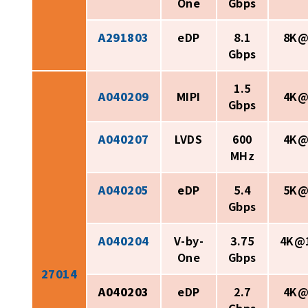
One
Gbps
A291803
eDP
8.1
8K@
Gbps
1.5
A040209
MIPI
4K@
Gbps
A040207
LVDS
600
4K@
MHz
A040205
eDP
5.4
5K@
Gbps
A040204
V-by-
3.75
4K@
One
Gbps
27014
A040203
eDP
2.7
4K@