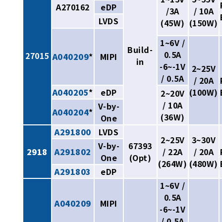
A270162
eDP
/3A
/ 10A
LVDS
(45W)
(150W)
1~6V /
Build-
0.5A
27015
A040209
*
MIPI
in
-6~-1V
2~25V
/ 0.5A
/ 20A
A040205
*
eDP
(100W)
2~20V
/ 10A
V-by-
A040204
*
(36W)
One
A291800
LVDS
2~25V
3~30V
V-by-
67393
2918
A291802
/ 22A
/ 20A
One
(Opt)
(264W)
(480W)
A291803
eDP
1~6V /
0.5A
A040209
MIPI
-6~-1V
/ 0.5A