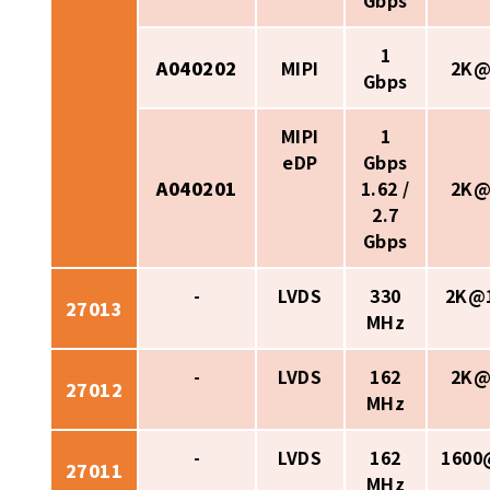
Gbps
1
A040202
MIPI
2K@
Gbps
MIPI
1
eDP
Gbps
A040201
1.62 /
2K@
2.7
Gbps
-
LVDS
330
2K@
27013
MHz
-
LVDS
162
2K@
27012
MHz
-
LVDS
162
1600
27011
MHz