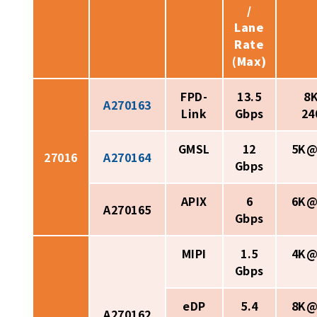
/
Lane
Rate
(Max)
FPD-
13.5
8K
A270163
Link
Gbps
24
GMSL
12
5K@
27016
A270164
Gbps
APIX
6
6K@
A270165
Gbps
MIPI
1.5
4K@
Gbps
eDP
5.4
8K@
A270162