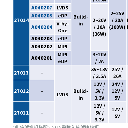
A040207
LVDS
2~25V
A040205
eDP
Build-
27014
2~20V
/ 20A
V-by-
in
A040204
/ 10A
(100W)
One
(36W)
A040203
eDP
A040202
MIPI
MIPI
3~20V
A040201
eDP
/ 2A
3V~13V
25V /
27013
-
/ 3.5A
26A
12V /
24V /
27012
-
Build-
5V /
12V /
LVDS
in
3.3V
5V
12V /
12V /
27011
-
5V /
5V
3.3V
*此信號模組搭配27015需購入信號連接板