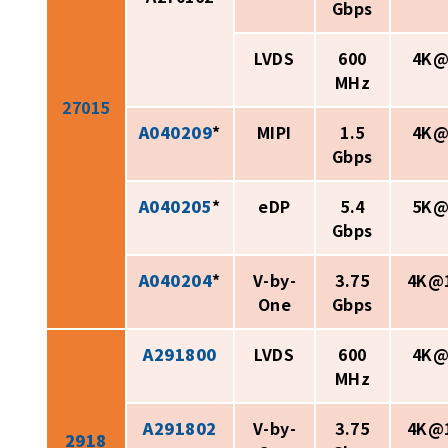
Gbps
LVDS
600
4K@
MHz
27015
A040209
*
MIPI
1.5
4K@
Gbps
A040205
*
eDP
5.4
5K@
Gbps
A040204
*
V-by-
3.75
4K@
One
Gbps
A291800
LVDS
600
4K@
MHz
A291802
V-by-
3.75
4K@
2918