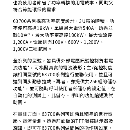
也為使用者節省了功率轉換的用電成本，同時又
符合節能環保的需求。
63700系列採高功率密度設計，3U高的體積，功
率便可高達18kW，單機最大電流540A，透過並
聯10台*，最大功率更高達180kW，最大電流達
1,200A。電壓則有100V、600V、1,200V、
1,800V三種範圍。
全系列的型號，皆具備外部電壓訊號控制負載電
流功能*，可模擬真實的電流波形；主/從控制能
讓相同型號的63700系列進行並聯使用，並且可
達到同步動態拉載。再者，亦提供共256組的儲存
功能*，並可隨時呼叫使用者所儲存的設定值。在
自動化的測試上，此儲存、呼叫的功能縮短測試
時間。
在量測方面，63700系列可即時且精準的進行電
壓、電流量測。透過前面板的TFT觸控顯示器及
旋鈕，即可在63700系列做簡易的操作與設定，