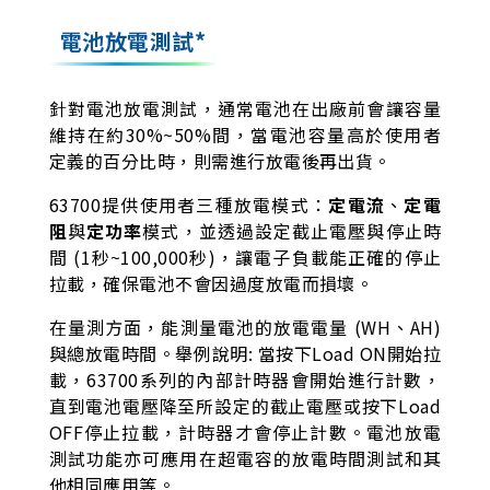
電池放電測試*
針對電池放電測試，通常電池在出廠前會讓容量
維持在約30%~50%間，當電池容量高於使用者
定義的百分比時，則需進行放電後再出貨。
63700提供使用者三種放電模式：
定電流
、
定電
阻
與
定功率
模式，並透過設定截止電壓與停止時
間 (1秒~100,000秒)，讓電子負載能正確的停止
拉載，確保電池不會因過度放電而損壞。
在量測方面，能測量電池的放電電量 (WH、AH)
與總放電時間。舉例說明: 當按下Load ON開始拉
載，63700系列的內部計時器會開始進行計數，
直到電池電壓降至所設定的截止電壓或按下Load
OFF停止拉載，計時器才會停止計數。電池放電
測試功能亦可應用在超電容的放電時間測試和其
他相同應用等。