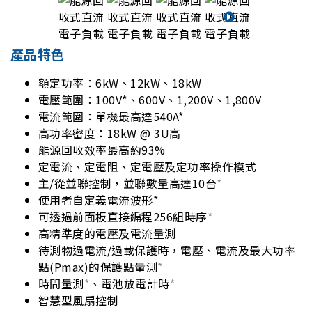
產品特色
額定功率：6kW、12kW、18kW
電壓範圍：100V*、600V、1,200V、1,800V
電流範圍：單機最高達540A*
高功率密度：18kW @ 3U高
能源回收效率最高約93%
定電流、定電阻、定電壓及定功率操作模式
主/從並聯控制，並聯數量高達10台
*
使用者自定義電流波形*
可透過前面板直接編程256組時序
*
高精準度的電壓及電流量測
待測物過電流/過載保護時，電壓、電流及最大功率
點(Pmax)的保護點量測
*
時間量測
*
、電池放電計時
*
智慧型風扇控制