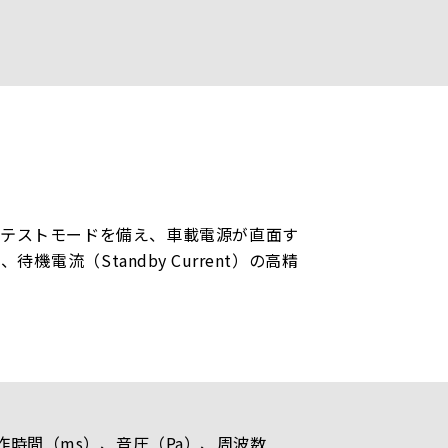
テストモードを備え、車載電源が直面す
電流（Standby Current）の高精
時間（ms）、音圧（Pa）、周波数