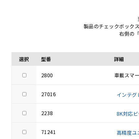
製品のチェックボック
右側の
選択
型番
詳細
2800
車載スマ
27016
インテグ
2238
8K対応
71241
高精度ユ