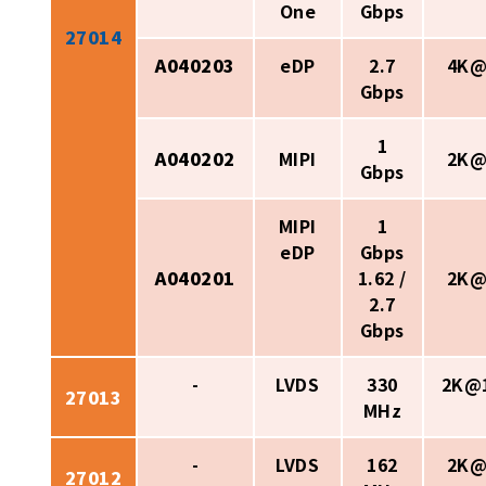
One
Gbps
27014
A040203
eDP
2.7
4K@
Gbps
1
A040202
MIPI
2K@
Gbps
MIPI
1
eDP
Gbps
A040201
1.62 /
2K@
2.7
Gbps
-
LVDS
330
2K@
27013
MHz
-
LVDS
162
2K@
27012