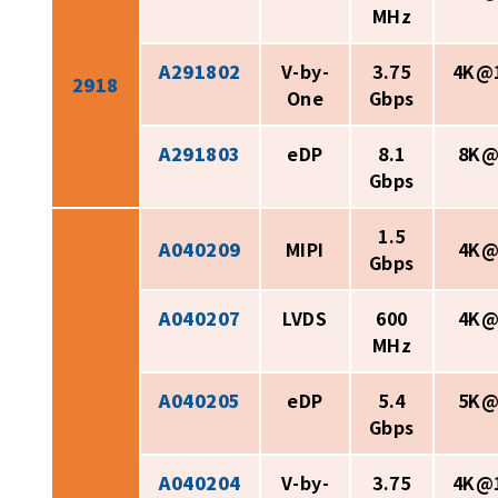
MHz
A291802
V-by-
3.75
4K@
2918
One
Gbps
A291803
eDP
8.1
8K@
Gbps
1.5
A040209
MIPI
4K@
Gbps
A040207
LVDS
600
4K@
MHz
A040205
eDP
5.4
5K@
Gbps
A040204
V-by-
3.75
4K@