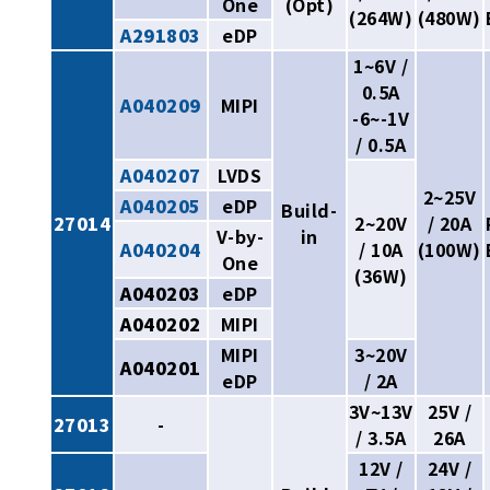
One
(Opt)
(264W)
(480W)
A291803
eDP
1~6V /
0.5A
A040209
MIPI
-6~-1V
/ 0.5A
A040207
LVDS
2~25V
A040205
eDP
Build-
27014
2~20V
/ 20A
V-by-
in
A040204
/ 10A
(100W)
One
(36W)
A040203
eDP
A040202
MIPI
MIPI
3~20V
A040201
eDP
/ 2A
3V~13V
25V /
27013
-
/ 3.5A
26A
12V /
24V /