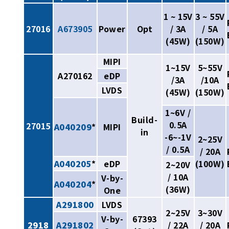
1 ~ 15V
3 ~ 55V
27016
A673905
Power
Opt
/ 3A
/ 5A
(45W)
(150W)
MIPI
1~15V
5~55V
A270162
eDP
/3A
/10A
LVDS
(45W)
(150W)
1~6V /
Build-
0.5A
27015
A040209
*
MIPI
in
-6~-1V
2~25V
/ 0.5A
/ 20A
A040205
*
eDP
(100W)
2~20V
/ 10A
V-by-
A040204
*
(36W)
One
A291800
LVDS
2~25V
3~30V
V-by-
67393
2918
A291802
/ 22A
/ 20A