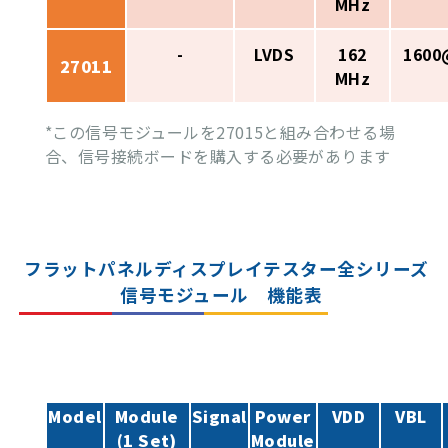
MHz
-
LVDS
162
1600
27011
MHz
*この信号モジュールを27015と組み合わせる場
合、信号接続ボードを購入する必要があります
フラットパネルディスプレイテスター全シリーズ
信号モジュール 機能表
Model
Module
Signal
Power
VDD
VBL
(1 Set)
Module