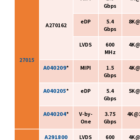
Gbps
eDP
5.4
8K@
A270162
Gbps
LVDS
600
4K@
MHz
27015
A040209
*
MIPI
1.5
4K@
Gbps
A040205
*
eDP
5.4
5K@
Gbps
A040204
*
V-by-
3.75
4K@
One
Gbps
A291800
LVDS
600
4K@