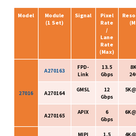
Model
Module
Signal
Pixel
Reso
(1 Set)
Rate
(M
/
Lane
Rate
(Max)
FPD-
13.5
8K
A270163
Link
Gbps
24
GMSL
12
5K@
27016
A270164
Gbps
APIX
6
6K@
A270165
Gbps
MIPI
1.5
4K@