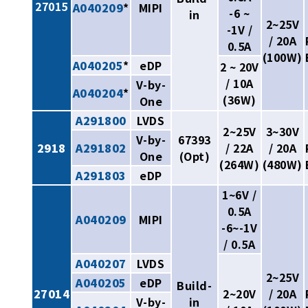
27015
A040209
*
MIPI
-6 ~
in
2~25V
-1V /
/ 20A
0.5A
(100W)
A040205
*
eDP
2 ~ 20V
/ 10A
V-by-
A040204
*
(36W)
One
A291800
LVDS
2~25V
3~30V
V-by-
67393
2918
A291802
/ 22A
/ 20A
One
(Opt)
(264W)
(480W)
A291803
eDP
1~6V /
0.5A
A040209
MIPI
-6~-1V
/ 0.5A
A040207
LVDS
2~25V
A040205
eDP
Build-
27014
2~20V
/ 20A
V-by-
in