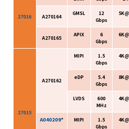
GMSL
12
5K@
27016
A270164
Gbps
APIX
6
6K@
A270165
Gbps
MIPI
1.5
4K@
Gbps
eDP
5.4
8K@
A270162
Gbps
LVDS
600
4K@
MHz
27015
A040209
*
MIPI
1.5
4K@
Gbps