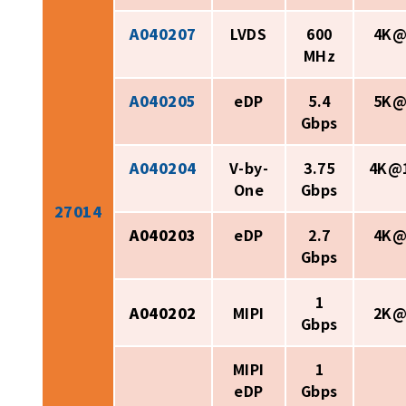
A040207
LVDS
600
4K@
MHz
A040205
eDP
5.4
5K@
Gbps
A040204
V-by-
3.75
4K@
One
Gbps
27014
A040203
eDP
2.7
4K@
Gbps
1
A040202
MIPI
2K@
Gbps
MIPI
1
eDP
Gbps