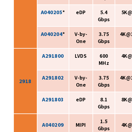
A040205
*
eDP
5.4
5K@
Gbps
A040204
*
V-by-
3.75
4K@
One
Gbps
A291800
LVDS
600
4K@
MHz
A291802
V-by-
3.75
4K@
2918
One
Gbps
A291803
eDP
8.1
8K@
Gbps
1.5
A040209
MIPI
4K@
Gbps