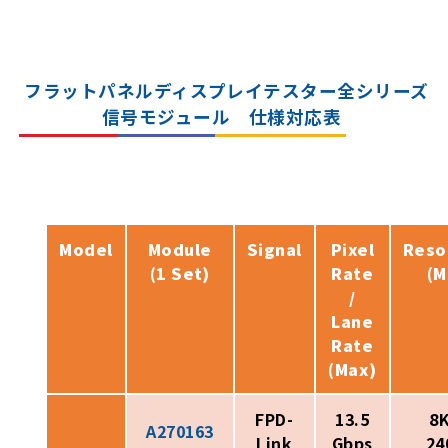
フラットパネルディスプレイテスター全シリーズ
信号モジュール 仕様対応表
Model
Module
Signal
Pixel
Reso
(1 Set)
Rate
(M
/
Lane
Rate
(Max)
FPD-
13.5
8K
A270163
Link
Gbps
24