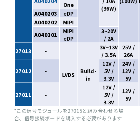
A040204
/ 10A
(100W)
One
(36W)
A040203
eDP
A040202
MIPI
MIPI
3~20V
A040201
eDP
/ 2A
3V~13V
25V /
27013
-
/ 3.5A
26A
12V /
24V /
27012
-
Build-
5V /
12V /
LVDS
in
3.3V
5V
12V /
12V /
27011
-
5V /
5V
3.3V
*この信号モジュールを27015と組み合わせる場
合、信号接続ボードを購入する必要があります