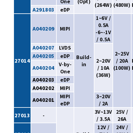
One
(Opt)
(264W)
(480W)
A291803
eDP
1~6V /
0.5A
A040209
MIPI
-6~-1V
/ 0.5A
A040207
LVDS
2~25V
A040205
eDP
Build-
27014
2~20V
/ 20A
V-by-
in
A040204
/ 10A
(100W)
One
(36W)
A040203
eDP
A040202
MIPI
MIPI
3~20V
A040201
eDP
/ 2A
3V~13V
25V /
27013
-
/ 3.5A
26A
12V /
24V /