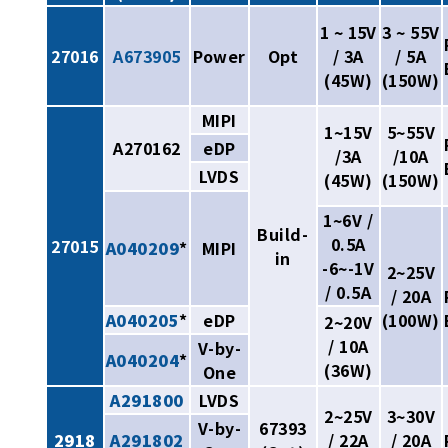
1 ~ 15V
3 ~ 55V
27016
A673905
Power
Opt
/ 3A
/ 5A
(45W)
(150W)
MIPI
1~15V
5~55V
A270162
eDP
/3A
/10A
LVDS
(45W)
(150W)
1~6V /
Build-
0.5A
27015
A040209
*
MIPI
in
-6~-1V
2~25V
/ 0.5A
/ 20A
A040205
*
eDP
(100W)
2~20V
/ 10A
V-by-
A040204
*
(36W)
One
A291800
LVDS
2~25V
3~30V
V-by-
67393
2918
A291802
/ 22A
/ 20A