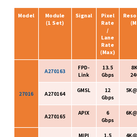
Model
Module
Signal
Pixel
Reso
(1 Set)
Rate
(M
/
Lane
Rate
(Max)
FPD-
13.5
8K
A270163
Link
Gbps
24
GMSL
12
5K@
27016
A270164
Gbps
APIX
6
6K@
A270165
Gbps
MIPI
1.5
4K@