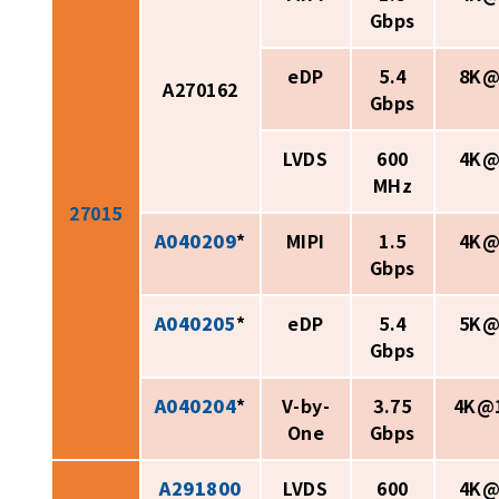
Gbps
eDP
5.4
8K@
A270162
Gbps
LVDS
600
4K@
MHz
27015
A040209
*
MIPI
1.5
4K@
Gbps
A040205
*
eDP
5.4
5K@
Gbps
A040204
*
V-by-
3.75
4K@
One
Gbps
A291800
LVDS
600
4K@