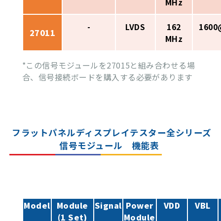
MHz
-
LVDS
162
1600
27011
MHz
*この信号モジュールを27015と組み合わせる場
合、信号接続ボードを購入する必要があります
フラットパネルディスプレイテスター全シリーズ
信号モジュール 機能表
Model
Module
Signal
Power
VDD
VBL
(1 Set)
Module