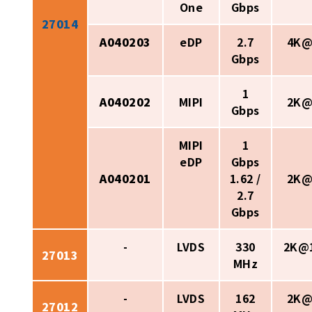
One
Gbps
27014
A040203
eDP
2.7
4K@
Gbps
1
A040202
MIPI
2K@
Gbps
MIPI
1
eDP
Gbps
A040201
1.62 /
2K@
2.7
Gbps
-
LVDS
330
2K@
27013
MHz
-
LVDS
162
2K@
27012