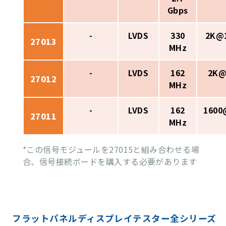
Gbps
-
LVDS
330
2K@
27013
MHz
-
LVDS
162
2K@
27012
MHz
-
LVDS
162
1600
27011
MHz
*この信号モジュールを27015と組み合わせる場
合、信号接続ボードを購入する必要があります
フラットパネルディスプレイテスター全シリーズ