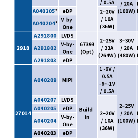
/ 0.5A
/ 20A
A040205
*
eDP
(100W)
2~20V
/ 10A
V-by-
A040204
*
(36W)
One
A291800
LVDS
2~25V
3~30V
V-by-
67393
2918
A291802
/ 22A
/ 20A
One
(Opt)
(264W)
(480W)
A291803
eDP
1~6V /
0.5A
A040209
MIPI
-6~-1V
/ 0.5A
A040207
LVDS
2~25V
A040205
eDP
Build-
27014
2~20V
/ 20A
V-by-
in
A040204
/ 10A
(100W)
One
(36W)
A040203
eDP