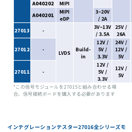
A040202
MIPI
MIPI
3~20V
A040201
eDP
/ 2A
3V~13V
25V /
27013
-
/ 3.5A
26A
12V /
24V /
27012
-
Build-
5V /
12V /
LVDS
in
3.3V
5V
12V /
12V /
27011
-
5V /
5V
3.3V
*この信号モジュールを27015と組み合わせる場
合、信号接続ボードを購入する必要があります
インテグレーションテスター27016全シリーズモ