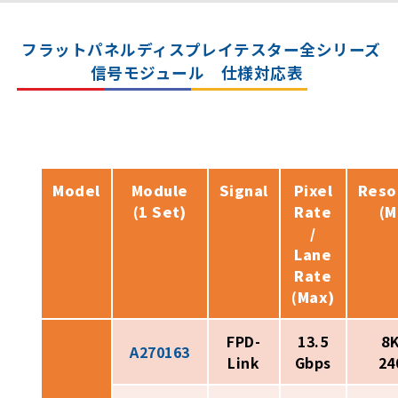
フラットパネルディスプレイテスター全シリーズ
信号モジュール 仕様対応表
Model
Module
Signal
Pixel
Reso
(1 Set)
Rate
(M
/
Lane
Rate
(Max)
FPD-
13.5
8K
A270163
Link
Gbps
24