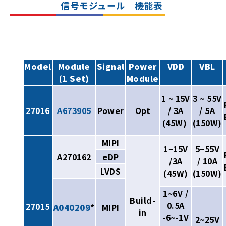
信号モジュール 機能表
Model
Module
Signal
Power
VDD
VBL
(1 Set)
Module
1 ~ 15V
3 ~ 55V
27016
A673905
Power
Opt
/ 3A
/ 5A
(45W)
(150W)
MIPI
1~15V
5~55V
A270162
eDP
/3A
/ 10A
LVDS
(45W)
(150W)
1~6V /
Build-
0.5A
27015
A040209
*
MIPI
in
-6~-1V
2~25V