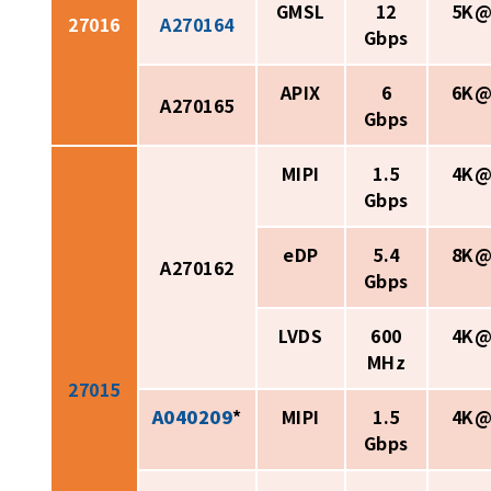
GMSL
12
5K@
27016
A270164
Gbps
APIX
6
6K@
A270165
Gbps
MIPI
1.5
4K@
Gbps
eDP
5.4
8K@
A270162
Gbps
LVDS
600
4K@
MHz
27015
A040209
*
MIPI
1.5
4K@
Gbps