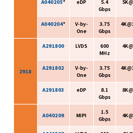
A040205
*
eDP
5.4
5K@
Gbps
A040204
*
V-by-
3.75
4K@
One
Gbps
A291800
LVDS
600
4K@
MHz
A291802
V-by-
3.75
4K@
2918
One
Gbps
A291803
eDP
8.1
8K@
Gbps
1.5
A040209
MIPI
4K@
Gbps