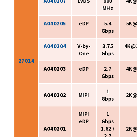
A040207
LVDS
600
4K@
MHz
A040205
eDP
5.4
5K@
Gbps
A040204
V-by-
3.75
4K@
One
Gbps
27014
A040203
eDP
2.7
4K@
Gbps
1
A040202
MIPI
2K@
Gbps
MIPI
1
eDP
Gbps
A040201
1.62 /
2K@
2.7