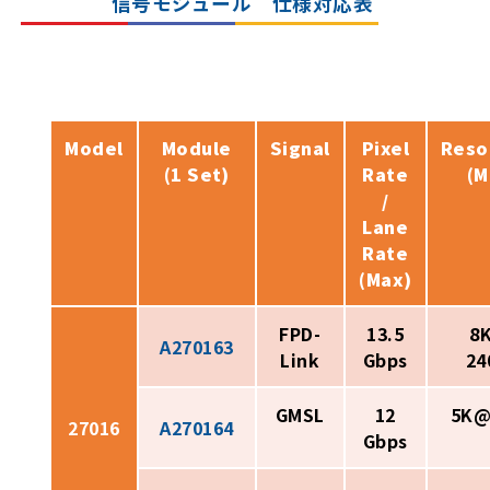
信号モジュール 仕様対応表
Model
Module
Signal
Pixel
Reso
(1 Set)
Rate
(M
/
Lane
Rate
(Max)
FPD-
13.5
8K
A270163
Link
Gbps
24
GMSL
12
5K@
27016
A270164
Gbps