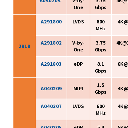
A040204
*
V-by-
3.75
4K@
One
Gbps
A291800
LVDS
600
4K@
MHz
A291802
V-by-
3.75
4K@
2918
One
Gbps
A291803
eDP
8.1
8K@
Gbps
1.5
A040209
MIPI
4K@
Gbps
A040207
LVDS
600
4K@
MHz
A040205
eDP
5.4
5K@