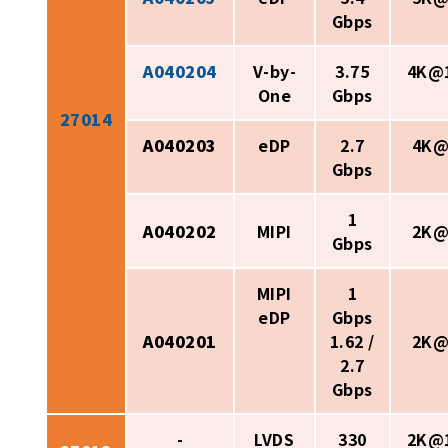
Gbps
A040204
V-by-
3.75
4K@
One
Gbps
27014
A040203
eDP
2.7
4K@
Gbps
1
A040202
MIPI
2K@
Gbps
MIPI
1
eDP
Gbps
A040201
1.62 /
2K@
2.7
Gbps
-
LVDS
330
2K@