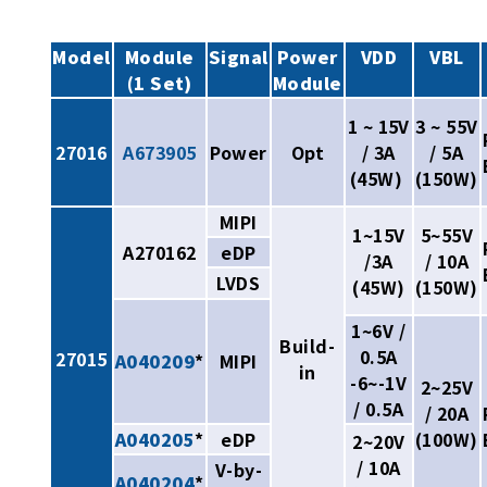
Model
Module
Signal
Power
VDD
VBL
(1 Set)
Module
1 ~ 15V
3 ~ 55V
27016
A673905
Power
Opt
/ 3A
/ 5A
(45W)
(150W)
MIPI
1~15V
5~55V
A270162
eDP
/3A
/ 10A
LVDS
(45W)
(150W)
1~6V /
Build-
0.5A
27015
A040209
*
MIPI
in
-6~-1V
2~25V
/ 0.5A
/ 20A
A040205
*
eDP
(100W)
2~20V
/ 10A
V-by-
A040204
*