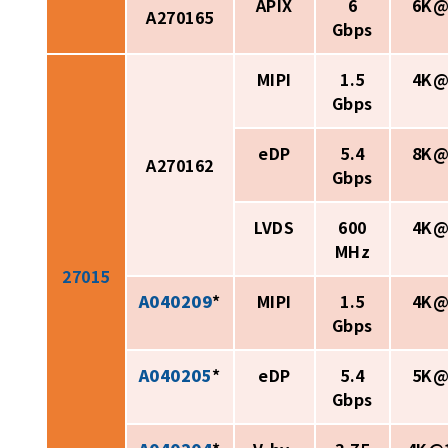
APIX
6
6K@
A270165
Gbps
MIPI
1.5
4K@
Gbps
eDP
5.4
8K@
A270162
Gbps
LVDS
600
4K@
MHz
27015
A040209
*
MIPI
1.5
4K@
Gbps
A040205
*
eDP
5.4
5K@
Gbps