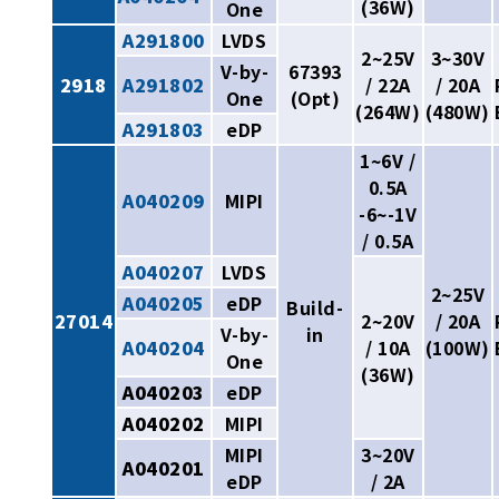
(36W)
One
A291800
LVDS
2~25V
3~30V
V-by-
67393
2918
A291802
/ 22A
/ 20A
One
(Opt)
(264W)
(480W)
A291803
eDP
1~6V /
0.5A
A040209
MIPI
-6~-1V
/ 0.5A
A040207
LVDS
2~25V
A040205
eDP
Build-
27014
2~20V
/ 20A
V-by-
in
A040204
/ 10A
(100W)
One
(36W)
A040203
eDP
A040202
MIPI
MIPI
3~20V
A040201
eDP
/ 2A