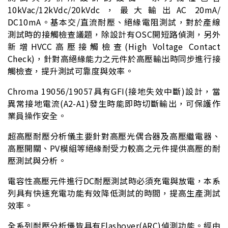
10kVac/12kVdc/20kVdc，最大輸出AC 20mA/
DC10mA。基本交/直流耐壓、絕緣電阻測試，對於產線
測試時的接觸檢查議題，除設計有OSC開短路偵測，另外
新增HVCC高壓接觸檢查(High Voltage Contact
Check)，針對高絕緣能力之元件於高壓輸出時同步進行接
觸檢查，提升測試可靠度與效率。
Chroma 19056/19057具有GFI(接地失效中斷)設計，當
異常接地電流(A2-A1)發生時能即時切斷輸出，可保護作
業員操作安全。
超高壓耐壓分析儀主要針對高壓光偶合器及高壓繼電器、
高壓開關、PV模組等絕緣耐受力較高之元件提供高壓的耐
壓測試與分析。
電容性高壓元件進行DC耐壓測試時必須充電與放電，本系
列具有快速充電功能有效降低測試的時間，提高生產測試
效率。
全系列耐壓分析儀皆具有Flashover(ARC)偵測功能。經由