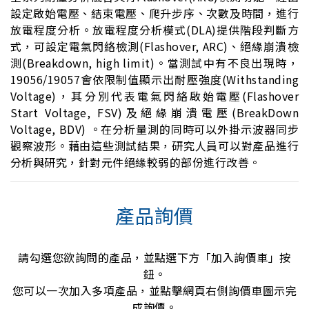
設定啟始電壓、結束電壓、爬升步序、次數及時間，進行
放電程度分析。放電程度分析模式(DLA)提供階段判斷方
式，可設定電氣閃絡檢測(Flashover, ARC)、絕緣崩潰檢
測(Breakdown, high limit)。當測試中有不良出現時，
19056/19057會依限制值顯示出耐壓強度(Withstanding
Voltage)，其分別代表電氣閃絡啟始電壓(Flashover
Start Voltage, FSV)及絕緣崩潰電壓(BreakDown
Voltage, BDV) 。在分析量測的同時可以外掛示波器同步
觀察波形。藉由這些測試結果，研究人員可以對產品進行
分析與研究，針對元件絕緣較弱的部份進行改善。
產品詢價
請勾選您欲詢問的產品，並點選下方「加入詢價車」按
鈕。
您可以一次加入多項產品，並點擊網頁右側詢價車圖示完
成詢價。