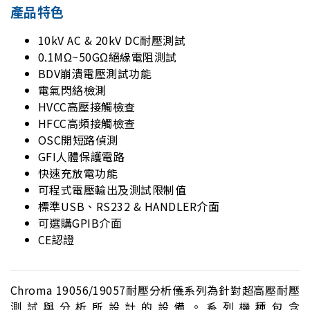
產品特色
10kV AC & 20kV DC耐壓測試
0.1MΩ~50GΩ絕緣電阻測試
BDV崩潰電壓測試功能
電氣閃絡檢測
HVCC高壓接觸檢查
HFCC高頻接觸檢查
OSC開短路偵測
GFI人體保護電路
快速充放電功能
可程式電壓輸出及測試限制值
標準USB、RS232 & HANDLER介面
可選購GPIB介面
CE認證
Chroma 19056/19057耐壓分析儀系列為針對超高壓耐壓
測試與分析所設計的設備。系列機種包含